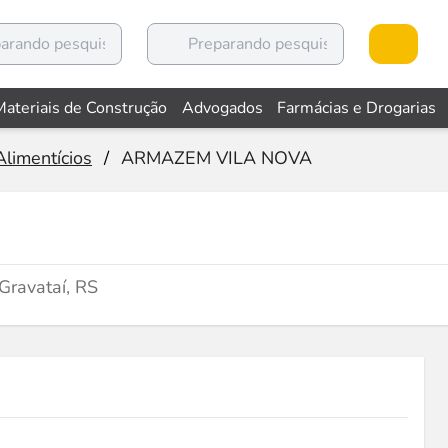
Materiais de Construção
Advogados
Farmácias e Drogarias
limentícios
/
ARMAZEM VILA NOVA
Gravataí, RS