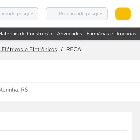
Materiais de Construção
Advogados
Farmácias e Drogarias
Elétricos e Eletrônicos
/
RECALL
lorinha, RS