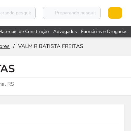
Materiais de Construção
Advogados
Farmácias e Drogarias
ores
/
VALMIR BATISTA FREITAS
TAS
ha, RS