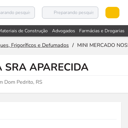
Materiais de Construção
Advogados
Farmácias e Drogarias
ues, Frigoríficos e Defumados
/
MINI MERCADO NOS
 SRA APARECIDA
m Dom Pedrito, RS