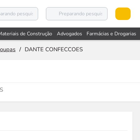
Materiais de Construção
Advogados
Farmácias e Drogarias
Roupas
/
DANTE CONFECCOES
RS