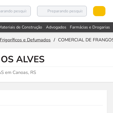
Materiais de Construção
Advogados
Farmácias e Drogarias
Frigoríficos e Defumados
/
COMERCIAL DE FRANGO
OS ALVES
CAS em Canoas, RS