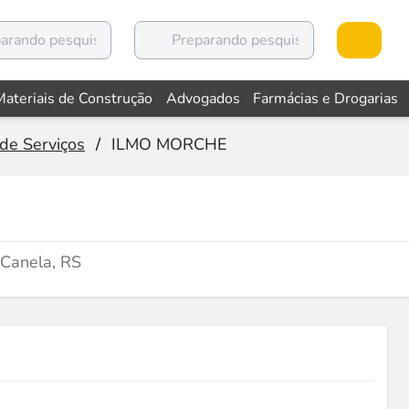
Materiais de Construção
Advogados
Farmácias e Drogarias
de Serviços
/
ILMO MORCHE
Canela, RS