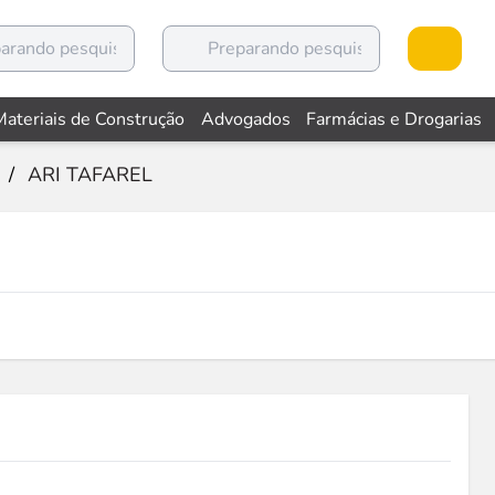
Materiais de Construção
Advogados
Farmácias e Drogarias
/
ARI TAFAREL