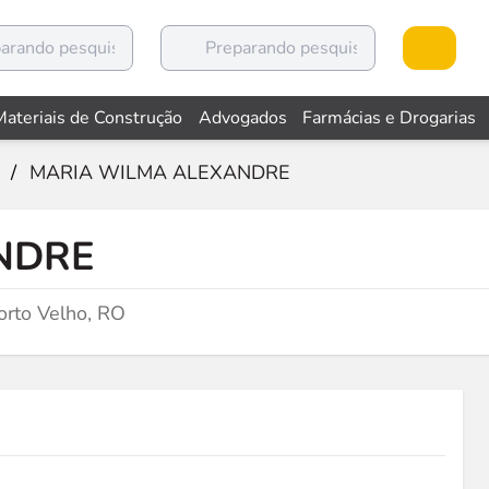
Materiais de Construção
Advogados
Farmácias e Drogarias
/
MARIA WILMA ALEXANDRE
NDRE
rto Velho, RO