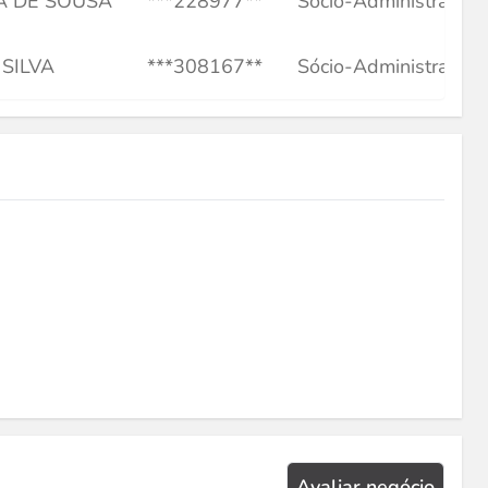
A DE SOUSA
***228977**
Sócio-Administrador
SILVA
***308167**
Sócio-Administrador
Avaliar negócio