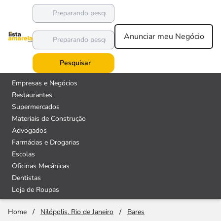
Anunciar meu Negócio
Pesquisar
Empresas e Negócios
Restaurantes
Supermercados
Materiais de Construção
Advogados
Farmácias e Drogarias
Escolas
Oficinas Mecânicas
Dentistas
Loja de Roupas
Home
/
Nilópolis, Rio de Janeiro
/
Bares