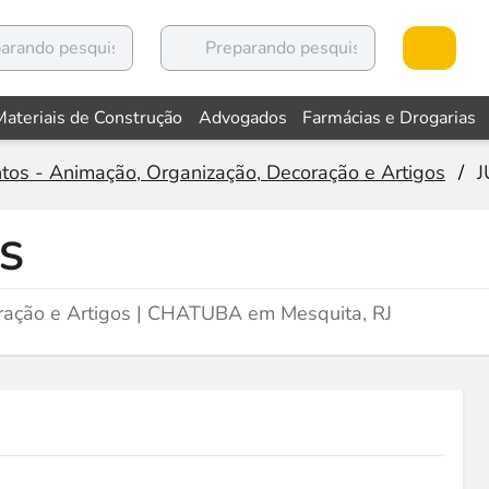
Materiais de Construção
Advogados
Farmácias e Drogarias
tos - Animação, Organização, Decoração e Artigos
/
J
OS
oração e Artigos | CHATUBA em Mesquita, RJ