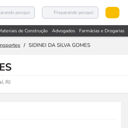
Materiais de Construção
Advogados
Farmácias e Drogarias
ansportes
/
SIDINEI DA SILVA GOMES
MES
í, RJ