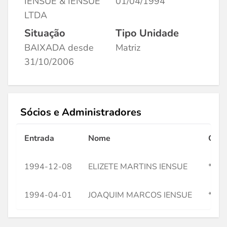
IENSUE & IENSUE
01/04/1994
LTDA
Situação
Tipo Unidade
BAIXADA desde
Matriz
31/10/2006
Sócios e Administradores
Entrada
Nome
CPF
1994-12-08
ELIZETE MARTINS IENSUE
***7
1994-04-01
JOAQUIM MARCOS IENSUE
***9