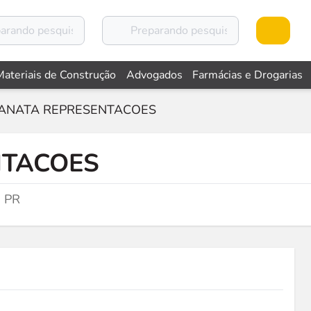
Materiais de Construção
Advogados
Farmácias e Drogarias
ANATA REPRESENTACOES
NTACOES
, PR