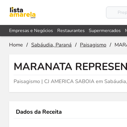
Empresas e Negócios
Restaurantes
Supermercados
Home
/
Sabáudia, Paraná
/
Paisagismo
/
MAR
MARANATA REPRESE
Paisagismo | CJ AMERICA SABOIA em Sabáudia
Dados da Receita