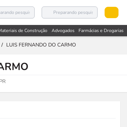
Materiais de Construção
Advogados
Farmácias e Drogarias
/
LUIS FERNANDO DO CARMO
CARMO
 PR