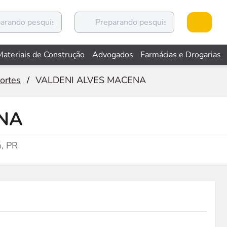
Materiais de Construção
Advogados
Farmácias e Drogarias
ortes
/
VALDENI ALVES MACENA
ENA
, PR