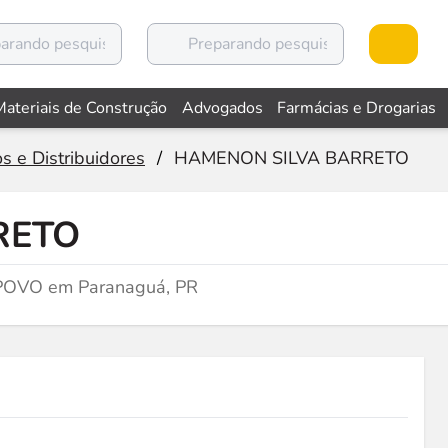
Materiais de Construção
Advogados
Farmácias e Drogarias
s e Distribuidores
/
HAMENON SILVA BARRETO
RETO
O POVO em Paranaguá, PR