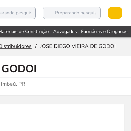
Materiais de Construção
Advogados
Farmácias e Drogarias
istribuidores
/
JOSE DIEGO VIEIRA DE GODOI
E GODOI
m Imbaú, PR