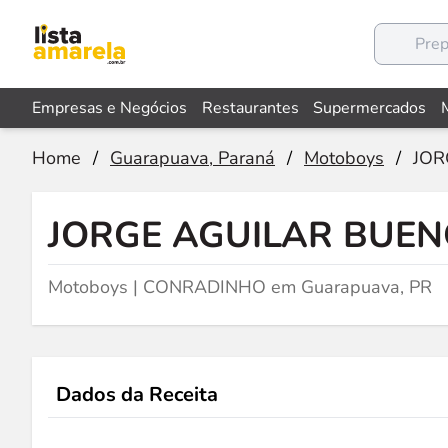
Empresas e Negócios
Restaurantes
Supermercados
Home
/
Guarapuava, Paraná
/
Motoboys
/
JOR
JORGE AGUILAR BUE
Motoboys | CONRADINHO em Guarapuava, PR
Dados da Receita