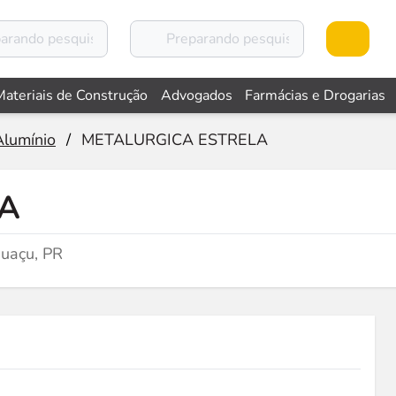
Materiais de Construção
Advogados
Farmácias e Drogarias
Alumínio
/
METALURGICA ESTRELA
LA
guaçu, PR