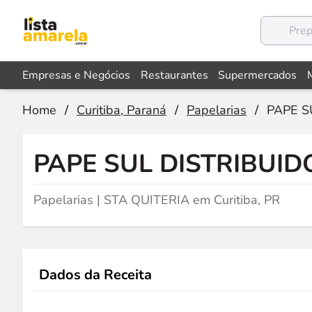
Empresas e Negócios
Restaurantes
Supermercados
Home
/
Curitiba, Paraná
/
Papelarias
/
PAPE S
PAPE SUL DISTRIBUID
Papelarias | STA QUITERIA em Curitiba, PR
Dados da Receita