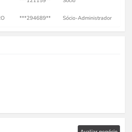
***121159**
Sócio
RO
***294689**
Sócio-Administrador
Avaliar negócio