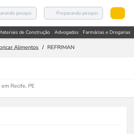
Materiais de Construção
Advogados
Farmácias e Drogarias
ricar Alimentos
/
REFRIMAN
 em Recife, PE