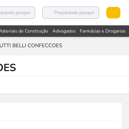
Materiais de Construção
Advogados
Farmácias e Drogarias
UTTI BELLI CONFECCOES
OES