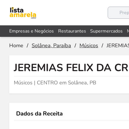
Empresas e Negócios
Restaurantes
Supermercados
Home
/
Solânea, Paraíba
/
Músicos
/
JEREMIA
JEREMIAS FELIX DA C
Músicos | CENTRO em Solânea, PB
Dados da Receita