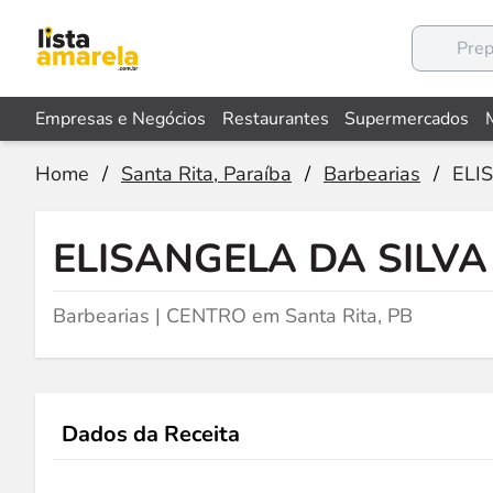
Empresas e Negócios
Restaurantes
Supermercados
Home
/
Santa Rita, Paraíba
/
Barbearias
/
ELI
ELISANGELA DA SILV
Barbearias | CENTRO em Santa Rita, PB
Dados da Receita