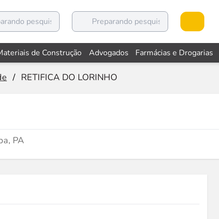
Materiais de Construção
Advogados
Farmácias e Drogarias
de
/
RETIFICA DO LORINHO
ba, PA