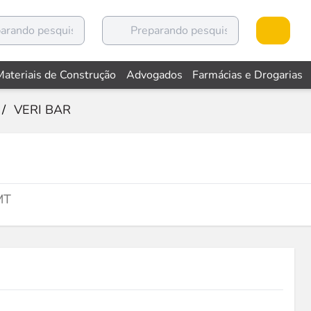
Materiais de Construção
Advogados
Farmácias e Drogarias
/
VERI BAR
MT