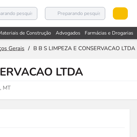
Materiais de Construção
Advogados
Farmácias e Drogarias
ços Gerais
/
B B S LIMPEZA E CONSERVACAO LTDA
SERVACAO LTDA
, MT