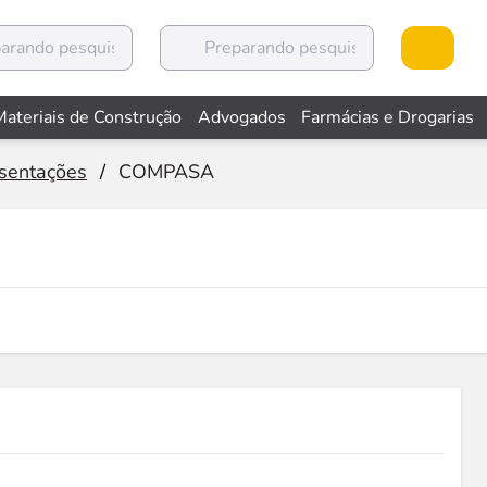
Materiais de Construção
Advogados
Farmácias e Drogarias
sentações
/
COMPASA