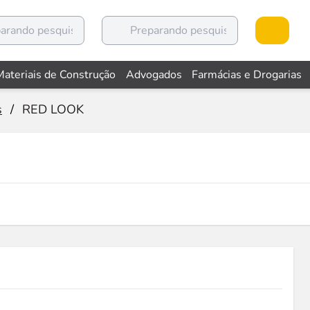
Materiais de Construção
Advogados
Farmácias e Drogarias
s
/
RED LOOK