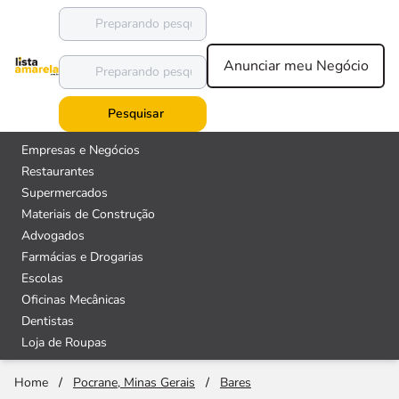
Anunciar meu Negócio
Pesquisar
Empresas e Negócios
Restaurantes
Supermercados
Materiais de Construção
Advogados
Farmácias e Drogarias
Escolas
Oficinas Mecânicas
Dentistas
Loja de Roupas
Home
/
Pocrane, Minas Gerais
/
Bares