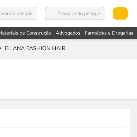
Materiais de Construção
Advogados
Farmácias e Drogarias
/
ELIANA FASHION HAIR
R