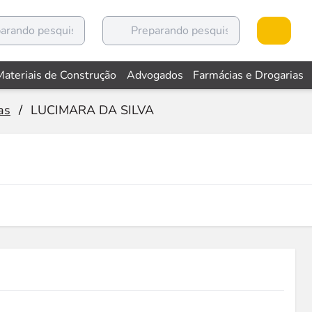
Materiais de Construção
Advogados
Farmácias e Drogarias
as
/
LUCIMARA DA SILVA