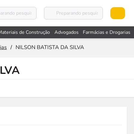
Materiais de Construção
Advogados
Farmácias e Drogarias
ias
/
NILSON BATISTA DA SILVA
ILVA