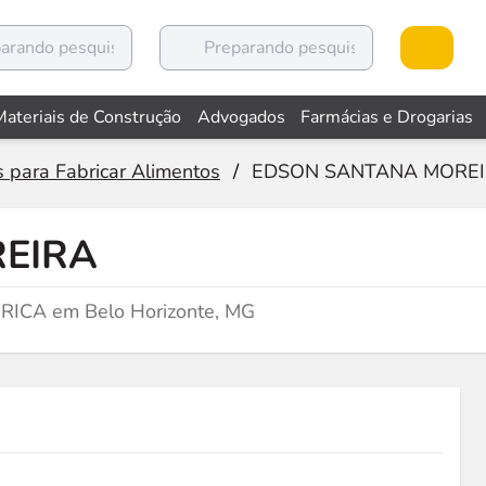
Materiais de Construção
Advogados
Farmácias e Drogarias
 para Fabricar Alimentos
/
EDSON SANTANA MORE
EIRA
ERICA em Belo Horizonte, MG