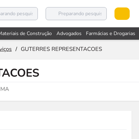
Materiais de Construção
Advogados
Farmácias e Drogarias
viços
/
GUTERRES REPRESENTACOES
TACOES
, MA