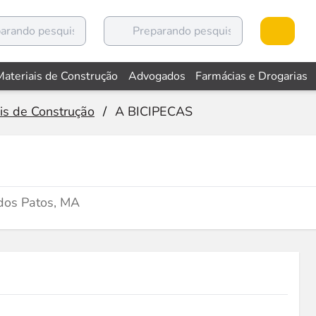
Materiais de Construção
Advogados
Farmácias e Drogarias
is de Construção
/
A BICIPECAS
dos Patos, MA