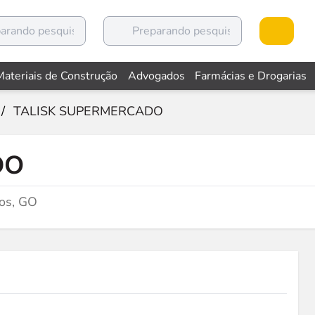
Materiais de Construção
Advogados
Farmácias e Drogarias
/
TALISK SUPERMERCADO
DO
os, GO