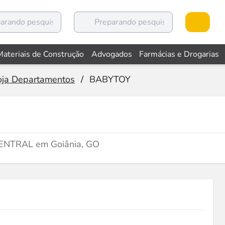
Materiais de Construção
Advogados
Farmácias e Drogarias
Loja Departamentos
/
BABYTOY
 CENTRAL em Goiânia, GO