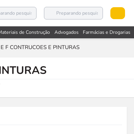
Materiais de Construção
Advogados
Farmácias e Drogarias
J E F CONTRUCOES E PINTURAS
PINTURAS
F