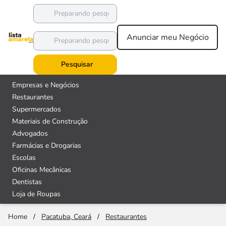
Anunciar meu Negócio
Pesquisar
Empresas e Negócios
Restaurantes
Supermercados
Materiais de Construção
Advogados
Farmácias e Drogarias
Escolas
Oficinas Mecânicas
Dentistas
Loja de Roupas
Home
/
Pacatuba, Ceará
/
Restaurantes