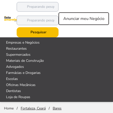
Anunciar meu Negócio
Pesquisar
Empresas e Negócios
Restaurantes
Supermercados
Materiais de Construção
Advogados
Farmácias e Drogarias
Escolas
Oficinas Mecânicas
Dentistas
Loja de Roupas
Home
/
Fortaleza, Ceará
/
Bares