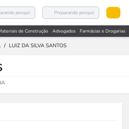
Materiais de Construção
Advogados
Farmácias e Drogarias
s
/
LUIZ DA SILVA SANTOS
S
BA