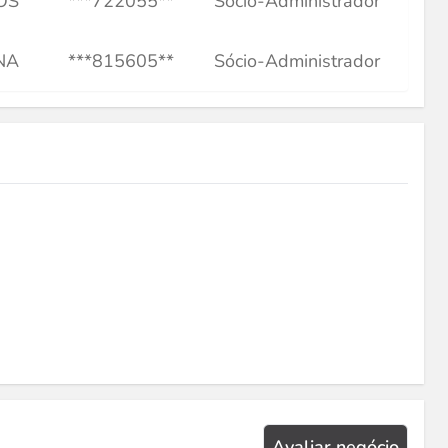
OS
***722055**
Sócio-Administrador
NA
***815605**
Sócio-Administrador
Avaliar negócio