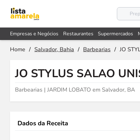
Empresas e Negócios
Restaurantes
Supermercados
Home
/
Salvador, Bahia
/
Barbearias
/
JO STY
JO STYLUS SALAO UN
Barbearias | JARDIM LOBATO em Salvador, BA
Dados da Receita