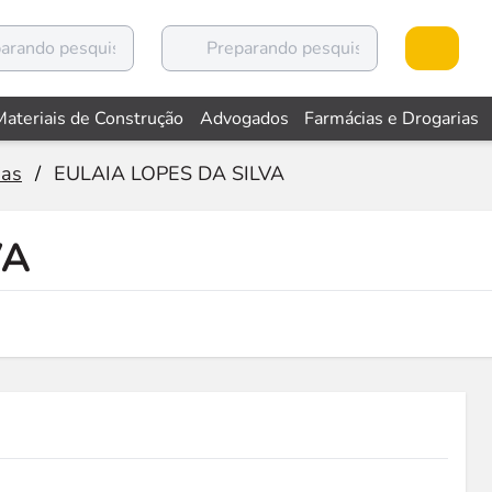
Materiais de Construção
Advogados
Farmácias e Drogarias
ias
/
EULAIA LOPES DA SILVA
VA