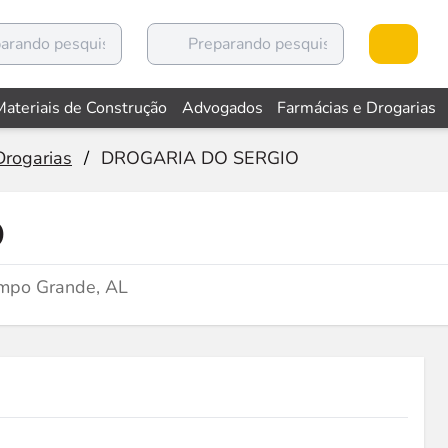
Materiais de Construção
Advogados
Farmácias e Drogarias
Drogarias
/
DROGARIA DO SERGIO
O
mpo Grande, AL